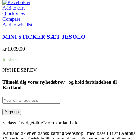
Add to cart
Quick view
Compare
Add to wishlist
MINI STICKER SÆT JESOLO
kr.
1,099.00
In stock
NYHEDSBREV
Tilmeld dig vores nyhedsbrev - og hold forbindelsen til
Kartland
< class="widget-title">om kartland.dk
Kartland.dk er en dansk karting webshop - med base i Tilst i Aarhus.
Vi har ingen fysisk butik, derimod en lastbil som jævnligt vil være