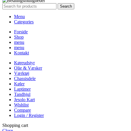
Search
Menu
Categories
Forside
Shop
menu
menu
Kontakt
Køreudstyr
Olie & Væsker
Værktøj
Chassisdele
Køler
Laptimer
Tandhjul
Jesolo Kart
Wishlist
Compare
Login / Register
Shopping cart
Close