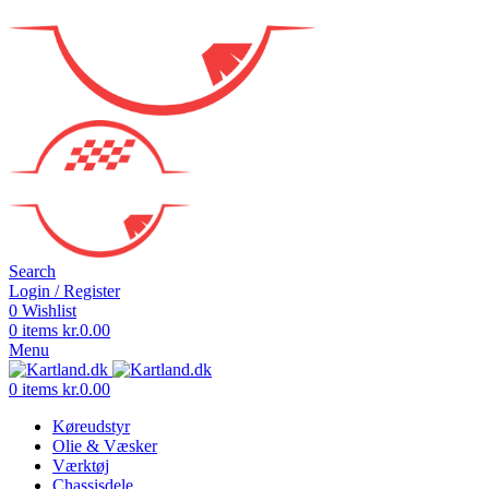
Search
Login / Register
0
Wishlist
0
items
kr.
0.00
Menu
0
items
kr.
0.00
Køreudstyr
Olie & Væsker
Værktøj
Chassisdele