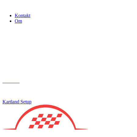
Gokart - når det skal være nemt!
Kontakt
Om
Næste event
Kartland.dk
Kontakt
info@kartland.dk
Kartland Setup