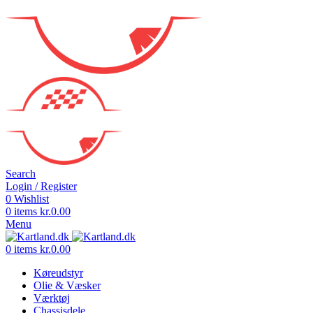
Search
Login / Register
0
Wishlist
0
items
kr.
0.00
Menu
0
items
kr.
0.00
Køreudstyr
Olie & Væsker
Værktøj
Chassisdele