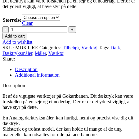
Dit dæktryk kan være forskellen på en sejr og et nederlag. Derfor er
det yderst vigtigt, at have styr på dette.
Størrelse
Clear
Dæktryksmåler
quantity
Add to cart
Add to wishlist
SKU:
MDKTIRE
Categories:
Tilbehør
,
Værktøj
Tags:
Dæk
,
Dæktryksmåler
,
Måler
,
Værktøj
Share:
Description
Additional information
Description
Et af de vigtigste værktøjer på Gokartbanen. Dit dæktryk kan være
forskellen på en sejr og et nederlag. Derfor er det yderst vigtigt, at
have styr på dette.
En Analog dæktryksmåler, kan hurtigt, nemt og præcist vise dig dit
dæktryk.
Slidstærk og trofast model, der kan holde til mange af de ting
materiellet kan udsættes for ude på racerbanerne.