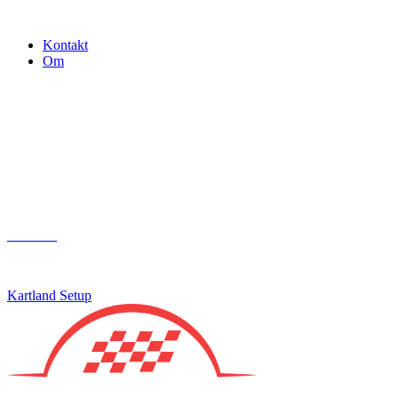
Gokart - når det skal være nemt!
Kontakt
Om
Næste event
Kartland.dk
Kontakt
info@kartland.dk
Kartland Setup