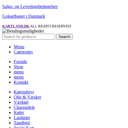
Salgs- og Leveringsbetingelser
Gokartbaner i Danmark
KARTLAND.DK
ALL RIGHTS RESERVED
Search
Menu
Categories
Forside
Shop
menu
menu
Kontakt
Køreudstyr
Olie & Væsker
Værktøj
Chassisdele
Køler
Laptimer
Tandhjul
Jesolo Kart