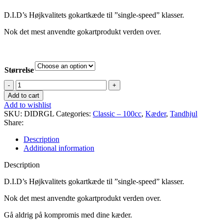
D.I.D’s Højkvalitets gokartkæde til ”single-speed” klasser.
Nok det mest anvendte gokartprodukt verden over.
Størrelse
D.I.D
Kæde
Add to cart
219
Add to wishlist
quantity
SKU:
DIDRGL
Categories:
Classic – 100cc
,
Kæder
,
Tandhjul
Share:
Description
Additional information
Description
D.I.D’s Højkvalitets gokartkæde til ”single-speed” klasser.
Nok det mest anvendte gokartprodukt verden over.
Gå aldrig på kompromis med dine kæder.