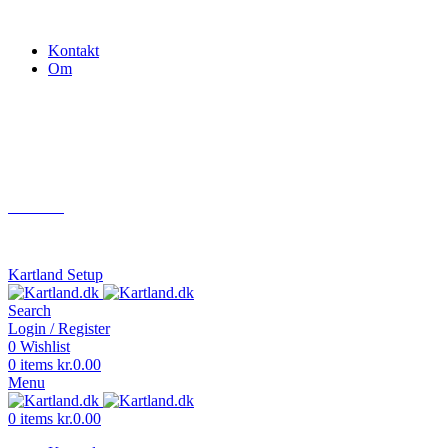
Gokart - når det skal være nemt!
Kontakt
Om
Næste event
Kartland.dk
Kontakt
info@kartland.dk
Kartland Setup
Search
Login / Register
0
Wishlist
0
items
kr.
0.00
Menu
0
items
kr.
0.00