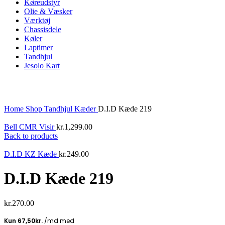
Køreudstyr
Olie & Væsker
Værktøj
Chassisdele
Køler
Laptimer
Tandhjul
Jesolo Kart
Click to enlarge
Home
Shop
Tandhjul
Kæder
D.I.D Kæde 219
Bell CMR Visir
kr.
1,299.00
Back to products
D.I.D KZ Kæde
kr.
249.00
D.I.D Kæde 219
kr.
270.00