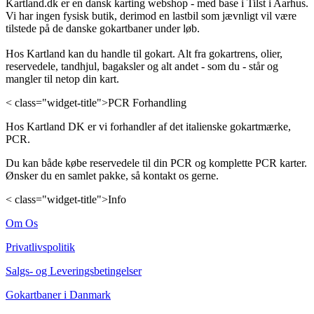
Kartland.dk er en dansk karting webshop - med base i Tilst i Aarhus.
Vi har ingen fysisk butik, derimod en lastbil som jævnligt vil være
tilstede på de danske gokartbaner under løb.
Hos Kartland kan du handle til gokart. Alt fra gokartrens, olier,
reservedele, tandhjul, bagaksler og alt andet - som du - står og
mangler til netop din kart.
< class="widget-title">PCR Forhandling
Hos Kartland DK er vi forhandler af det italienske gokartmærke,
PCR.
Du kan både købe reservedele til din PCR og komplette PCR karter.
Ønsker du en samlet pakke, så kontakt os gerne.
< class="widget-title">Info
Om Os
Privatlivspolitik
Salgs- og Leveringsbetingelser
Gokartbaner i Danmark