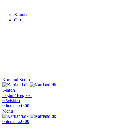
Gokart - når det skal være nemt!
Kontakt
Om
Næste event
Kartland.dk
Kontakt
info@kartland.dk
Kartland Setup
Search
Login / Register
0
Wishlist
0
items
kr.
0.00
Menu
0
items
kr.
0.00