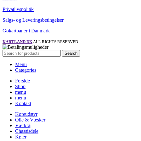
Privatlivspolitik
Salgs- og Leveringsbetingelser
Gokartbaner i Danmark
KARTLAND.DK
ALL RIGHTS RESERVED
Search
Menu
Categories
Forside
Shop
menu
menu
Kontakt
Køreudstyr
Olie & Væsker
Værktøj
Chassisdele
Køler