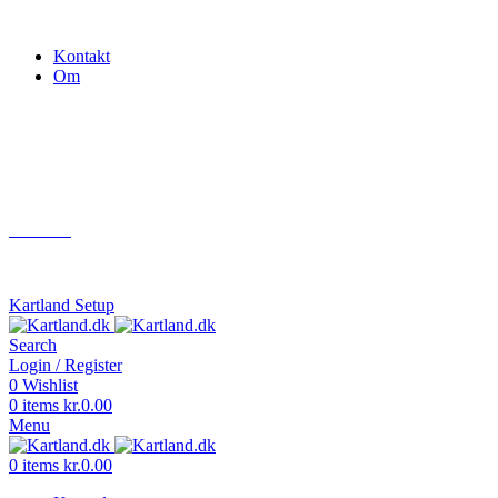
Gokart - når det skal være nemt!
Kontakt
Om
Næste event
Kartland.dk
Kontakt
info@kartland.dk
Kartland Setup
Search
Login / Register
0
Wishlist
0
items
kr.
0.00
Menu
0
items
kr.
0.00