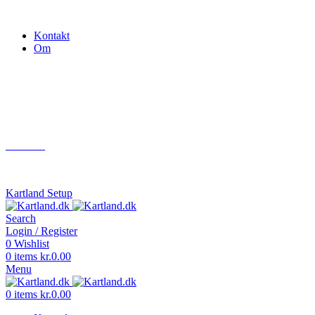
Gokart - når det skal være nemt!
Kontakt
Om
Næste event
Kartland.dk
Kontakt
info@kartland.dk
Kartland Setup
Search
Login / Register
0
Wishlist
0
items
kr.
0.00
Menu
0
items
kr.
0.00