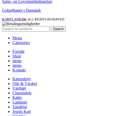
Salgs- og Leveringsbetingelser
Gokartbaner i Danmark
KARTLAND.DK
ALL RIGHTS RESERVED
Search
Menu
Categories
Forside
Shop
menu
menu
Kontakt
Køreudstyr
Olie & Væsker
Værktøj
Chassisdele
Køler
Laptimer
Tandhjul
Jesolo Kart