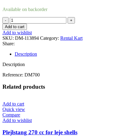
Available on backorder
Regulating
arm
Add to cart
governor
Add to wishlist
quantity
SKU:
DM-113894
Category:
Rental Kart
Share:
Description
Description
Reference: DM700
Related products
Add to cart
Quick view
Compare
Add to wishlist
Plejlstang 270 cc for leje shells