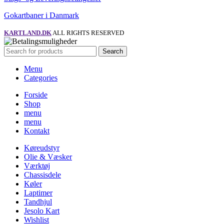
Gokartbaner i Danmark
KARTLAND.DK
ALL RIGHTS RESERVED
Search
Menu
Categories
Forside
Shop
menu
menu
Kontakt
Køreudstyr
Olie & Væsker
Værktøj
Chassisdele
Køler
Laptimer
Tandhjul
Jesolo Kart
Wishlist