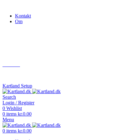
Gokart - når det skal være nemt!
Kontakt
Om
Næste event
Kartland.dk
Kontakt
info@kartland.dk
Kartland Setup
Search
Login / Register
0
Wishlist
0
items
kr.
0.00
Menu
0
items
kr.
0.00