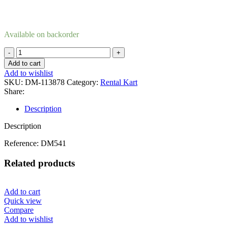
Available on backorder
Oil
seal
Add to cart
krumtap
Add to wishlist
30
SKU:
DM-113878
Category:
Rental Kart
×
Share:
46
×
Description
8
mm
Description
quantity
Reference: DM541
Related products
Add to cart
Quick view
Compare
Add to wishlist