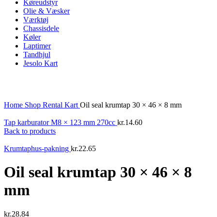
Køreudstyr
Olie & Væsker
Værktøj
Chassisdele
Køler
Laptimer
Tandhjul
Jesolo Kart
Click to enlarge
Home
Shop
Rental Kart
Oil seal krumtap 30 × 46 × 8 mm
Tap karburator M8 × 123 mm 270cc
kr.
14.60
Back to products
Krumtaphus-pakning
kr.
22.65
Oil seal krumtap 30 × 46 × 8
mm
kr.
28.84