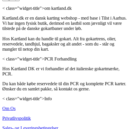
< class="widget-title">om kartland.dk
Kartland.dk er en dansk karting webshop - med base i Tilst i Aarhus.
Vi har ingen fysisk butik, derimod en lastbil som jævnligt vil være
tilstede på de danske gokartbaner under løb.
Hos Kartland kan du handle til gokart. Alt fra gokartrens, olier,
reservedele, tandhjul, bagaksler og alt andet - som du - står og
mangler til netop din kart.
< class="widget-title">PCR Forhandling
Hos Kartland DK er vi forhandler af det italienske gokartmærke,
PCR.
Du kan både købe reservedele til din PCR og komplette PCR karter.
Ønsker du en samlet pakke, så kontakt os gerne.
< class="widget-title">Info
Om Os
Privatlivspolitik
Salgs- og Leveringsbetingelser