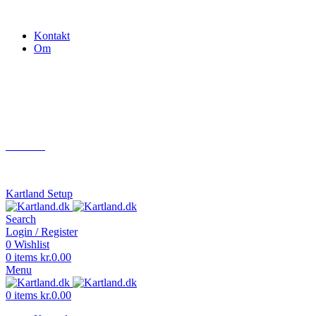
Gokart - når det skal være nemt!
Kontakt
Om
Næste event
Kartland.dk
Kontakt
info@kartland.dk
Kartland Setup
Search
Login / Register
0
Wishlist
0
items
kr.
0.00
Menu
0
items
kr.
0.00