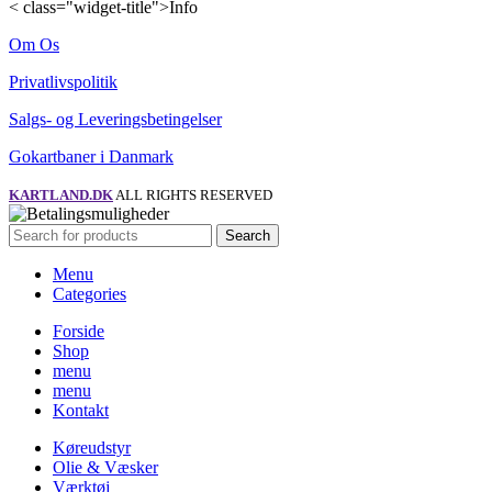
< class="widget-title">Info
Om Os
Privatlivspolitik
Salgs- og Leveringsbetingelser
Gokartbaner i Danmark
KARTLAND.DK
ALL RIGHTS RESERVED
Search
Menu
Categories
Forside
Shop
menu
menu
Kontakt
Køreudstyr
Olie & Væsker
Værktøj