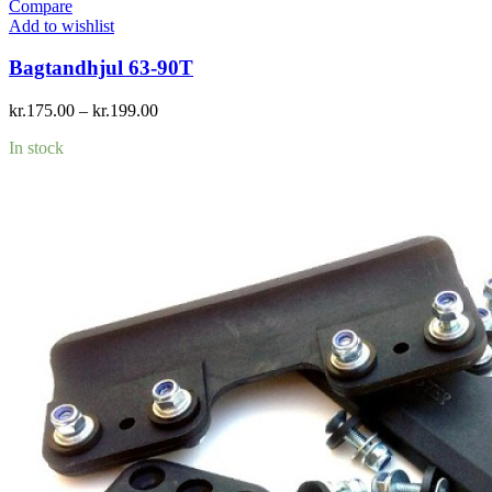
Compare
Add to wishlist
Bagtandhjul 63-90T
kr.
175.00
–
kr.
199.00
In stock