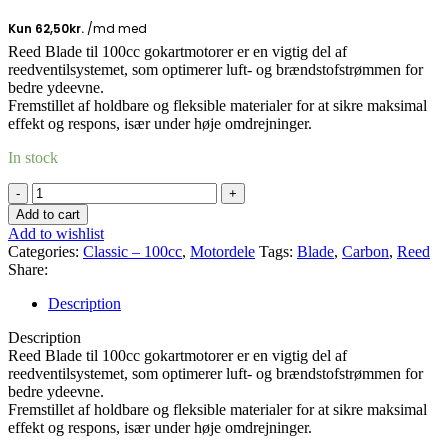
Reed Blade til 100cc gokartmotorer er en vigtig del af
reedventilsystemet, som optimerer luft- og brændstofstrømmen for
bedre ydeevne.
Fremstillet af holdbare og fleksible materialer for at sikre maksimal
effekt og respons, især under høje omdrejninger.
In stock
Reed
blade,
Add to cart
sæt,
Add to wishlist
100cc,
Categories:
Classic – 100cc
,
Motordele
Tags:
Blade
,
Carbon
,
Reed
0.20-
Share:
0.25
quantity
Description
Description
Reed Blade til 100cc gokartmotorer er en vigtig del af
reedventilsystemet, som optimerer luft- og brændstofstrømmen for
bedre ydeevne.
Fremstillet af holdbare og fleksible materialer for at sikre maksimal
effekt og respons, især under høje omdrejninger.