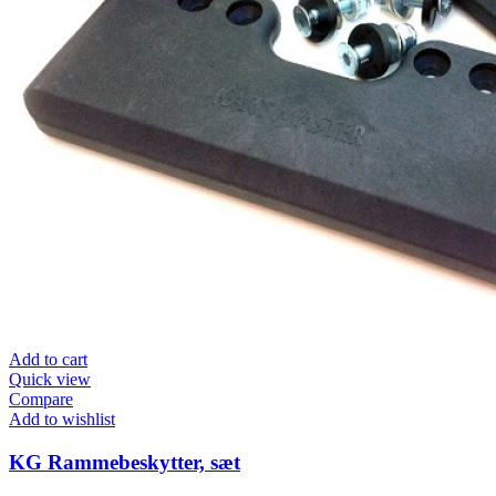
Add to cart
Quick view
Compare
Add to wishlist
KG Rammebeskytter, sæt