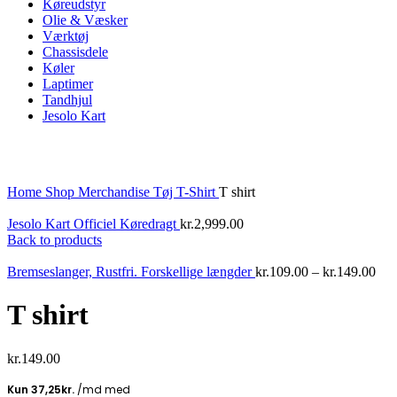
Køreudstyr
Olie & Væsker
Værktøj
Chassisdele
Køler
Laptimer
Tandhjul
Jesolo Kart
Click to enlarge
Home
Shop
Merchandise
Tøj
T-Shirt
T shirt
Jesolo Kart Officiel Køredragt
kr.
2,999.00
Back to products
Bremseslanger, Rustfri. Forskellige længder
kr.
109.00
–
kr.
149.00
T shirt
kr.
149.00