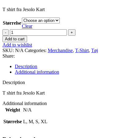
T shirt fra Jesolo Kart
Størrelse
Clear
T
shirt
Add to cart
quantity
Add to wishlist
SKU:
N/A
Categories:
Merchandise
,
T-Shirt
,
Tøj
Share:
Description
Additional information
Description
T shirt fra Jesolo Kart
Additional information
Weight
N/A
Størrelse
L, M, S, XL