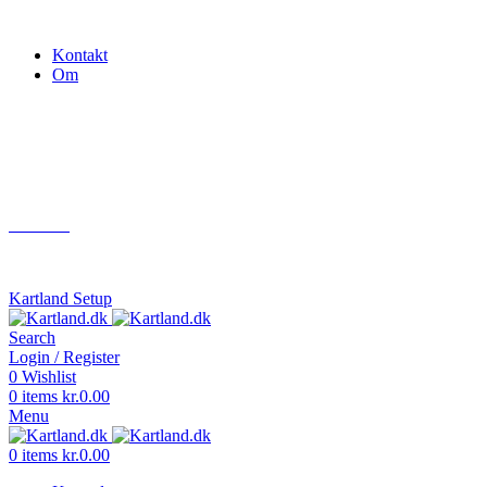
Gokart - når det skal være nemt!
Kontakt
Om
Næste event
Kartland.dk
Kontakt
info@kartland.dk
Kartland Setup
Search
Login / Register
0
Wishlist
0
items
kr.
0.00
Menu
0
items
kr.
0.00