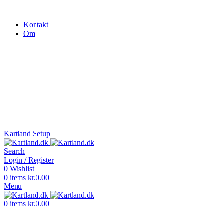
Gokart - når det skal være nemt!
Kontakt
Om
Næste event
Kartland.dk
Kontakt
info@kartland.dk
Kartland Setup
Search
Login / Register
0
Wishlist
0
items
kr.
0.00
Menu
0
items
kr.
0.00