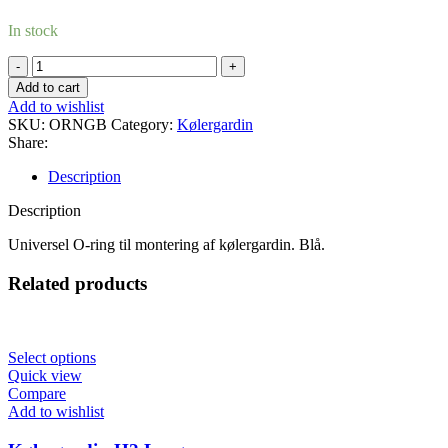
In stock
O-
ring
Add to cart
til
Add to wishlist
kølergardin
SKU:
ORNGB
Category:
Kølergardin
(blå)
Share:
quantity
Description
Description
Universel O-ring til montering af kølergardin. Blå.
Related products
Select options
Quick view
Compare
Add to wishlist