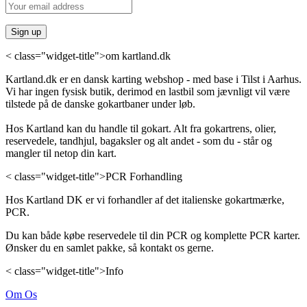
< class="widget-title">om kartland.dk
Kartland.dk er en dansk karting webshop - med base i Tilst i Aarhus.
Vi har ingen fysisk butik, derimod en lastbil som jævnligt vil være
tilstede på de danske gokartbaner under løb.
Hos Kartland kan du handle til gokart. Alt fra gokartrens, olier,
reservedele, tandhjul, bagaksler og alt andet - som du - står og
mangler til netop din kart.
< class="widget-title">PCR Forhandling
Hos Kartland DK er vi forhandler af det italienske gokartmærke,
PCR.
Du kan både købe reservedele til din PCR og komplette PCR karter.
Ønsker du en samlet pakke, så kontakt os gerne.
< class="widget-title">Info
Om Os