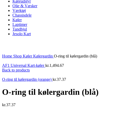
Køreudstyr
Olie & Væsker
Værktøj
Chassisdele
Køler
Laptimer
Tandhjul
Jesolo Kart
Click to enlarge
Home
Shop
Køler
Kølergardin
O-ring til kølergardin (blå)
AF1 Universal Kart-køler
kr.
1,494.67
Back to products
O-ring til kølergardin (orange)
kr.
37.37
O-ring til kølergardin (blå)
kr.
37.37