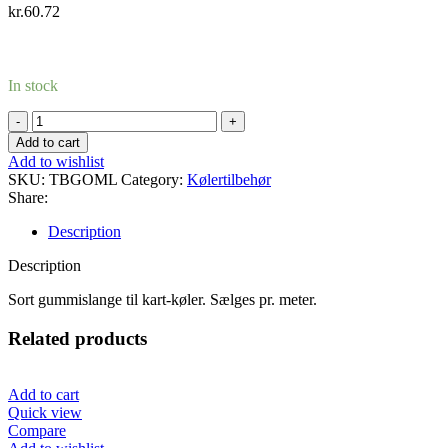
kr.
60.72
In stock
Vandslange
i
Add to cart
sort
Add to wishlist
gummi
SKU:
TBGOML
Category:
Kølertilbehør
(pris
Share:
pr.
meter)
Description
quantity
Description
Sort gummislange til kart-køler. Sælges pr. meter.
Related products
Add to cart
Quick view
Compare