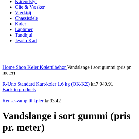
Køreudstyr
Olie & Væsker
Værktøj
Chassisdele
Køler
Laptimer
Tandhjul
Jesolo Kart
Click to enlarge
Home
Shop
Køler
Kølertilbehør
Vandslange i sort gummi (pris pr.
meter)
R-Uno Standard Kart-køler 1,6 kg (OK/KZ)
kr.
7,940.91
Back to products
Rensesvamp til køler
kr.
93.42
Vandslange i sort gummi (pris
pr. meter)