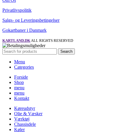
Om Os
Privatlivspolitik
Salgs- og Leveringsbetingelser
Gokartbaner i Danmark
KARTLAND.DK
ALL RIGHTS RESERVED
Search
Menu
Categories
Forside
Shop
menu
menu
Kontakt
Køreudstyr
Olie & Væsker
Værktøj
Chassisdele
Køler