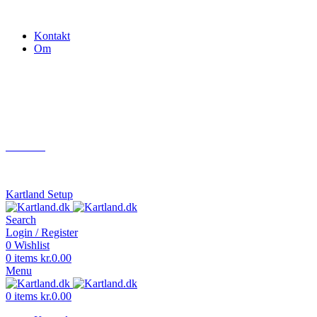
Gokart - når det skal være nemt!
Kontakt
Om
Næste event
Kartland.dk
Kontakt
info@kartland.dk
Kartland Setup
Search
Login / Register
0
Wishlist
0
items
kr.
0.00
Menu
0
items
kr.
0.00