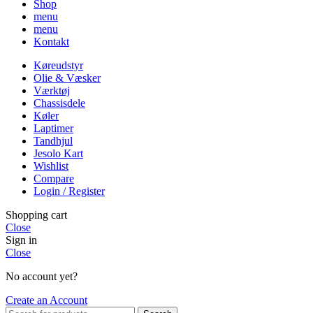
Shop
menu
menu
Kontakt
Køreudstyr
Olie & Væsker
Værktøj
Chassisdele
Køler
Laptimer
Tandhjul
Jesolo Kart
Wishlist
Compare
Login / Register
Shopping cart
Close
Sign in
Close
No account yet?
Create an Account