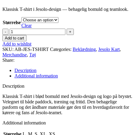
Klassisk T-shirt i Jesolo-design — behagelig bomuld og teamlook.
Størrelse
Clear
T-
shirt
Add to cart
Jesolo
Add to wishlist
quantity
SKU:
AB-JES-TSHIRT
Categories:
Beklædning
,
Jesolo Kart
,
Merchandise
,
Tøj
Share:
Description
Additional information
Description
Klassisk T-shirt i blød bomuld med Jesolo-design og logo på brystet.
Velegnet til både paddock, træning og fritid. Den behagelige
pasform og det åndbare materiale gør den til en hverdagsfavorit for
kørere og fans af Jesolo-teamet.
Additional information
Størrelse
L, M, S, XL, XS