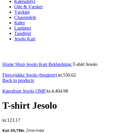
Køreudstyr
Olie & Væsker
Værktøj
Chassisdele
Køler
Laptimer
Tandhjul
Jesolo Kart
Click to enlarge
Home
Shop
Jesolo Kart
Beklædning
T-shirt Jesolo
Fleecejakke Jesolo (broderet)
kr.
550.62
Back to products
Køredragt Jesolo OMP
kr.
4,404.98
T-shirt Jesolo
kr.
123.17