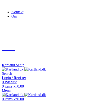
Gokart - når det skal være nemt!
Kontakt
Om
Næste event
Kartland.dk
Kontakt
info@kartland.dk
Kartland Setup
Search
Login / Register
0
Wishlist
0
items
kr.
0.00
Menu
0
items
kr.
0.00