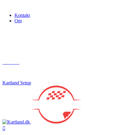
Gokart - når det skal være nemt!
Kontakt
Om
Næste event
Kartland.dk
Kontakt
info@kartland.dk
Kartland Setup