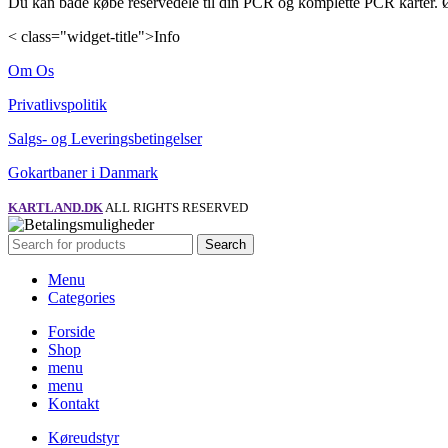
Du kan både købe reservedele til din PCR og komplette PCR karter. Ø
< class="widget-title">Info
Om Os
Privatlivspolitik
Salgs- og Leveringsbetingelser
Gokartbaner i Danmark
KARTLAND.DK
ALL RIGHTS RESERVED
Search
Menu
Categories
Forside
Shop
menu
menu
Kontakt
Køreudstyr