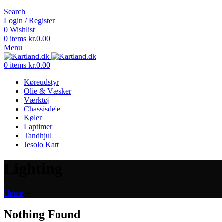
Search
Login / Register
0
Wishlist
0
items
kr.
0.00
Menu
0
items
kr.
0.00
Køreudstyr
Olie & Væsker
Værktøj
Chassisdele
Køler
Laptimer
Tandhjul
Jesolo Kart
Lighting
Home
»
Nothing Found