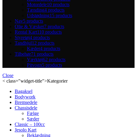
Motordele
10 products
Tænding
4 products
Udstødning
15 products
Nav
5 products
Olie & Væsker
7 products
Rental Kart
110 products
Styretøj
4 products
Tandhjul
12 products
Kæder
4 products
Tilbehør
71 products
Værktøj
62 products
Pitvogn
5 products
Close
< class="widget-title">Kategorier
Bagaksel
Bodywork
Bremsedele
Chassisdele
Fælge
Sæder
Classic – 100cc
Jesolo Kart
Beklædning