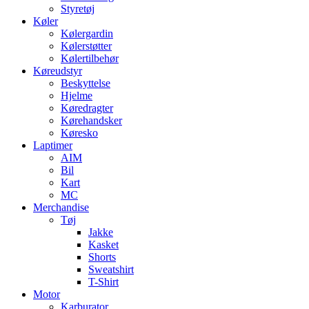
Styretøj
Køler
Kølergardin
Kølerstøtter
Kølertilbehør
Køreudstyr
Beskyttelse
Hjelme
Køredragter
Kørehandsker
Køresko
Laptimer
AIM
Bil
Kart
MC
Merchandise
Tøj
Jakke
Kasket
Shorts
Sweatshirt
T-Shirt
Motor
Karburator