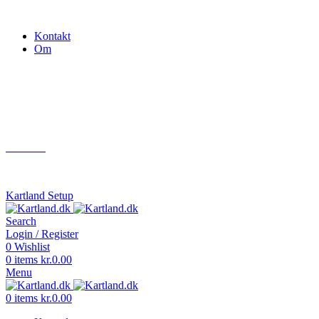
Gokart - når det skal være nemt!
Kontakt
Om
Næste event
Kartland.dk
Kontakt
info@kartland.dk
Kartland Setup
Search
Login / Register
0
Wishlist
0
items
kr.
0.00
Menu
0
items
kr.
0.00