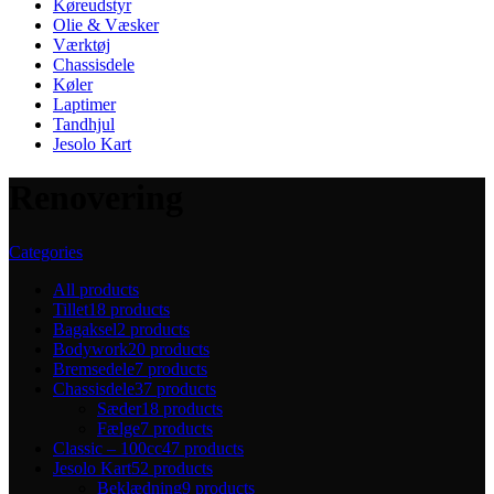
Køreudstyr
Olie & Væsker
Værktøj
Chassisdele
Køler
Laptimer
Tandhjul
Jesolo Kart
Renovering
Categories
All
products
Tillet
18 products
Bagaksel
2 products
Bodywork
20 products
Bremsedele
7 products
Chassisdele
37 products
Sæder
18 products
Fælge
7 products
Classic – 100cc
47 products
Jesolo Kart
52 products
Beklædning
9 products