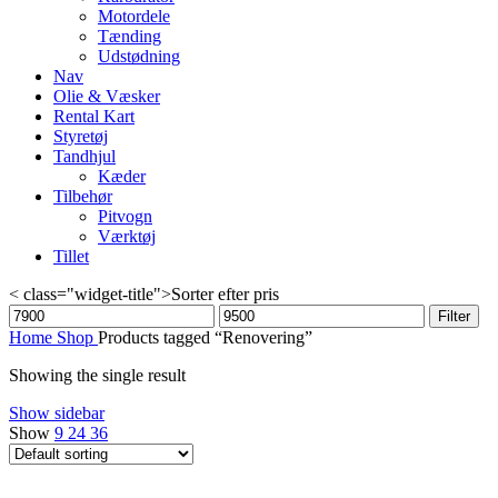
Motordele
Tænding
Udstødning
Nav
Olie & Væsker
Rental Kart
Styretøj
Tandhjul
Kæder
Tilbehør
Pitvogn
Værktøj
Tillet
< class="widget-title">Sorter efter pris
Min
Max
Filter
price
price
Home
Shop
Products tagged “Renovering”
Showing the single result
Show sidebar
Show
9
24
36