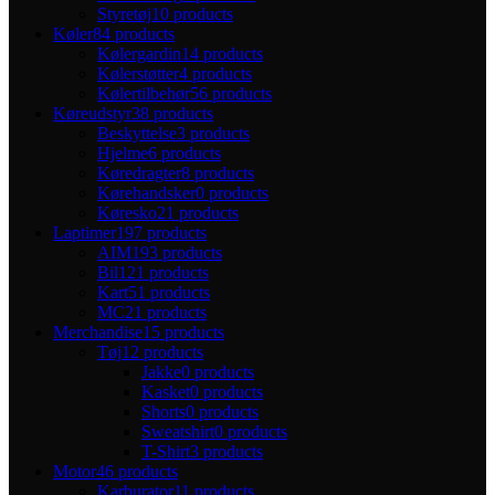
Styretøj
10 products
Køler
84 products
Kølergardin
14 products
Kølerstøtter
4 products
Kølertilbehør
56 products
Køreudstyr
38 products
Beskyttelse
3 products
Hjelme
6 products
Køredragter
8 products
Kørehandsker
0 products
Køresko
21 products
Laptimer
197 products
AIM
193 products
Bil
121 products
Kart
51 products
MC
21 products
Merchandise
15 products
Tøj
12 products
Jakke
0 products
Kasket
0 products
Shorts
0 products
Sweatshirt
0 products
T-Shirt
3 products
Motor
46 products
Karburator
11 products