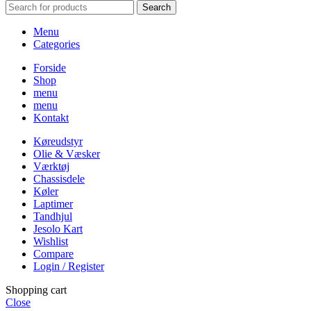
Search
Menu
Categories
Forside
Shop
menu
menu
Kontakt
Køreudstyr
Olie & Væsker
Værktøj
Chassisdele
Køler
Laptimer
Tandhjul
Jesolo Kart
Wishlist
Compare
Login / Register
Shopping cart
Close